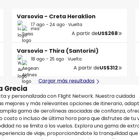
Varsovia - Creta Heraklion
17 ago - 24 ago
·
Vuelta
A partir de
US$268
Varsovia - Thira (Santorini)
18 ago - 25 ago
·
Vuelta
A partir de
US$312
Cargar más resultados
 a Grecia
ta y personalizada con Flight Network. Nuestra cuidada
las mejores y más relevantes opciones de itinerario, adap
a amplia gama de aerolíneas asociadas de confianza, ofr
 costo o incluso de última hora para que disfrutes de tu v
idad no se limita a los vuelos. Explora una gama de extr
xperiencia de viaje, proporcionándote la tranquilidad que