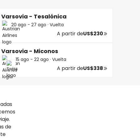
Varsovia - Tesalónica
20 ago - 27 ago
·
Vuelta
A partir de
US$230
Varsovia - Miconos
15 ago - 22 ago
·
Vuelta
A partir de
US$338
tadas
ecemos
iaje.
as de
 te