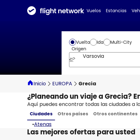
Vuelos
Estancias
Veh
Vuelta
Ida
Multi-City
Origen
Varsovia
Inicio
EUROPA
Grecia
¿Planeando un viaje a Grecia? E
Aquí puedes encontrar todas las ciudades a l
Ciudades
Otros países
Otros continentes
•
Atenas
Las mejores ofertas para usted