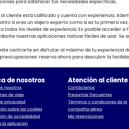
pciones para satisfacer tus necesidades específicas,
 al cliente está calificado y cuenta con experiencia. Ade
Tanto si eres un viajero experto como si es tu primera vez,
 a todos los niveles de experiencia. Es posible acceder a F
ante nuestras aplicaciones nativas fáciles de usar. Se 
mite centrarte en disfrutar al máximo de tu experiencia d
n preocupaciones: reserva ahora para descubrir la facilida
a de nosotros
Atención al cliente
e nosotros
Contáctenos
nes de viaje
Preguntas frecuentes
de privacidad
Términos y condiciones de la
ión sobre las cookies
compañía aérea
ión de accesibilidad
Mis reservaciones
 la aplicación