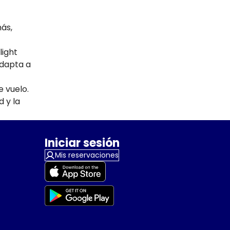
más,
light
adapta a
e vuelo.
d y la
Iniciar sesión
Mis reservaciones